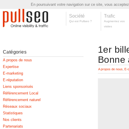
En poursuivant votre navigation sur ce site, vous acceptez l
Société
Trafic
Qui est Pullseo ?
Augmentez vos
visites
1er bill
Catégories
Bonne 
A propos de nous
Expertise
A propos de nous
,
E-
E-marketing
E-réputation
Liens sponsorisés
Référencement Local
Référencement naturel
Réseaux sociaux
Statistiques
Nos clients
Partenariats