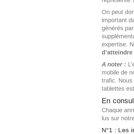
On peut don
important d
générés par 
supplémenta
expertise. 
d’atteindre
A noter :
L’
mobile de n
trafic. Nou
tablettes es
En consult
Chaque anné
lus sur notr
N°1 : Les 