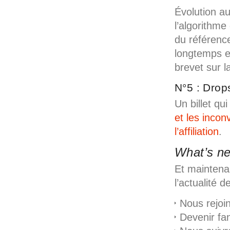
Évolution a
l’algorithme
du référenc
longtemps et
brevet sur l
N°5 : Drops
Un billet qu
et les inco
l’affiliation
.
What’s ne
Et maintena
l’actualité d
Nous rejoi
Devenir fa