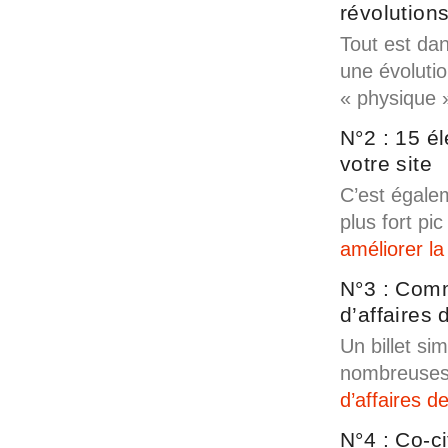
révolution
Tout est dan
une évoluti
« physique 
N°2 : 15 é
votre site
C’est égalem
plus fort pic
améliorer l
N°3 : Comm
d’affaires 
Un billet si
nombreuses
d’affaires 
N°4 : Co-c