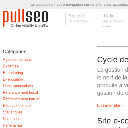
En poursuivant votre navigation sur ce site, vous acceptez l
Société
Trafic
Qui est Pullseo ?
Augmentez vos
visites
Catégories
Cycle de
A propos de nous
Expertise
La gestion d
E-marketing
le nerf de l
E-réputation
produits à v
Liens sponsorisés
gestion du c
Référencement Local
Référencement naturel
En savoir plus
Réseaux sociaux
Statistiques
Site e-c
Nos clients
Partenariats