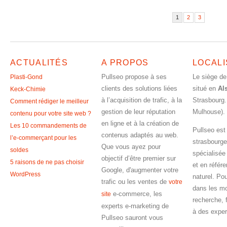
1
2
3
ACTUALITÉS
A PROPOS
LOCALI
Pullseo propose à ses
Le siège de
Plasti-Gond
clients des solutions liées
situé en
Al
Keck-Chimie
à l’acquisition de trafic, à la
Strasbourg.
Comment rédiger le meilleur
gestion de leur réputation
Mulhouse).
contenu pour votre site web ?
en ligne et à la création de
Les 10 commandements de
Pullseo est
contenus adaptés au web.
l’e-commerçant pour les
strasbourge
Que vous ayez pour
soldes
spécialisée
objectif d’être premier sur
5 raisons de ne pas choisir
et en référ
Google, d'augmenter votre
WordPress
naturel. Pou
trafic ou les ventes de
votre
dans les m
e-commerce, les
site
recherche, 
experts e-marketing de
à des exper
Pullseo sauront vous