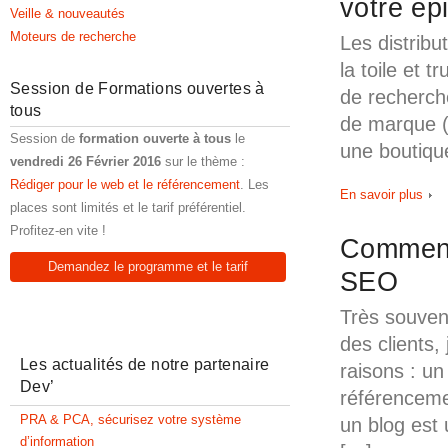
votre ép
Veille & nouveautés
Moteurs de recherche
Les distribu
la toile et 
Session de Formations ouvertes à
de recherche
tous
de marque (o
Session de
formation ouverte à tous
le
une boutique
vendredi 26 Février 2016
sur le thème :
Rédiger pour le web et le référencement
. Les
En savoir plus
places sont limités et le tarif préférentiel.
Profitez-en vite !
Comment 
Demandez le programme et le tarif
SEO
Très souvent
des clients,
Les actualités de notre partenaire
raisons : u
Dev’
référencemen
PRA & PCA, sécurisez votre système
un blog est 
d’information