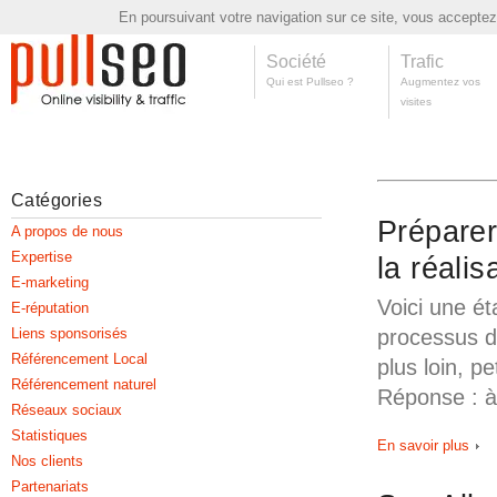
En poursuivant votre navigation sur ce site, vous acceptez l
Société
Trafic
Qui est Pullseo ?
Augmentez vos
visites
Catégories
Préparer
A propos de nous
Expertise
la réalis
E-marketing
Voici une é
E-réputation
Liens sponsorisés
processus d
Référencement Local
plus loin, p
Référencement naturel
Réponse : à
Réseaux sociaux
Statistiques
En savoir plus
Nos clients
Partenariats