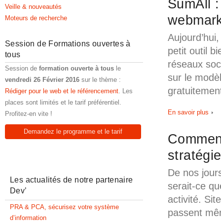
SumAll :
Veille & nouveautés
webmark
Moteurs de recherche
Aujourd’hui,
Session de Formations ouvertes à
petit outil 
tous
réseaux soc
Session de
formation ouverte à tous
le
sur le modè
vendredi 26 Février 2016
sur le thème :
gratuitement
Rédiger pour le web et le référencement
. Les
places sont limités et le tarif préférentiel.
En savoir plus
Profitez-en vite !
Demandez le programme et le tarif
Comment 
stratégi
De nos jours
Les actualités de notre partenaire
serait-ce q
Dev’
activité. Si
PRA & PCA, sécurisez votre système
passent mêm
d’information