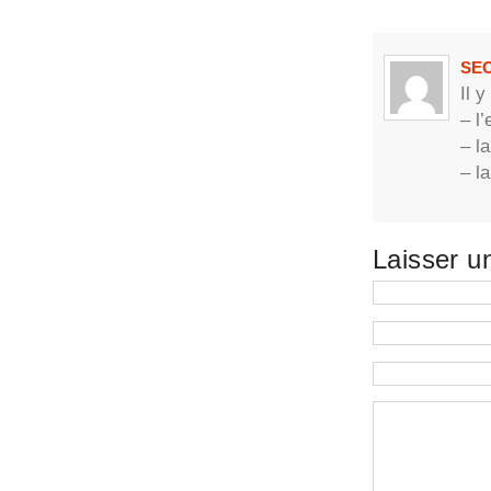
SE
Il y
– l
– la
– l
Laisser u