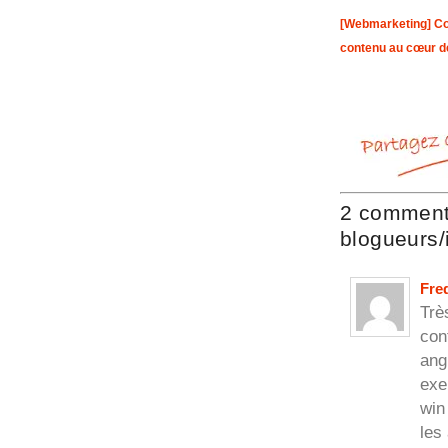
[Webmarketing] Co
contenu au cœur d
2 commenta
blogueurs/
Fre
Trè
con
ang
exe
win
les