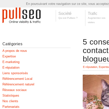
En poursuivant votre navigation sur ce site, vous acceptez l
Société
Trafic
Qui est Pullseo ?
Augmentez vos
visites
5 conse
Catégories
contact
A propos de nous
Expertise
blogueu
E-marketing
E-réputation
,
Expertis
E-réputation
Liens sponsorisés
Référencement Local
Référencement naturel
Réseaux sociaux
Statistiques
Nos clients
Partenariats