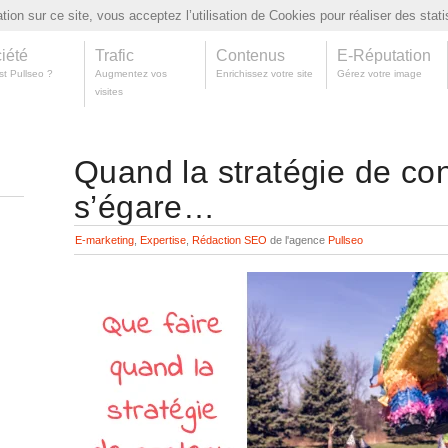
ion sur ce site, vous acceptez l’utilisation de Cookies pour réaliser des stati
iété
Trafic
Contenus
E-Réputation
st Pullseo ?
Augmentez vos
Enrichissez votre site
Gérez votre image
visites
Quand la stratégie de co
s’égare…
E-marketing
,
Expertise
,
Rédaction
SEO
de l'agence
Pullseo