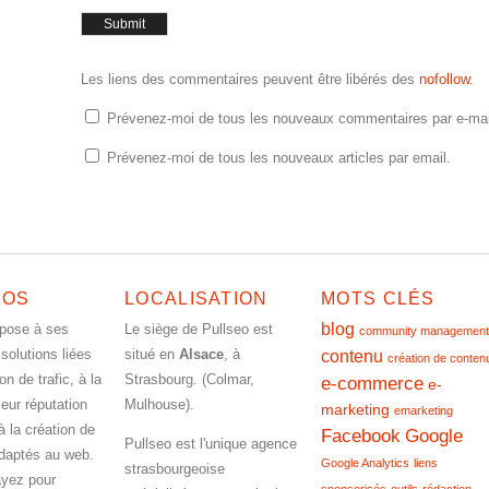
Les liens des commentaires peuvent être libérés des
nofollow
.
Prévenez-moi de tous les nouveaux commentaires par e-mai
Prévenez-moi de tous les nouveaux articles par email.
POS
LOCALISATION
MOTS CLÉS
blog
opose à ses
Le siège de Pullseo est
community management
 solutions liées
situé en
Alsace
, à
contenu
création de conten
ion de trafic, à la
Strasbourg. (Colmar,
e-commerce
e-
leur réputation
Mulhouse).
marketing
emarketing
à la création de
Facebook
Google
Pullseo est l'unique agence
daptés au web.
Google Analytics
liens
strasbourgeoise
yez pour