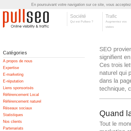
En poursuivant votre navigation sur ce site, vous acceptez l
Société
Trafic
Qui est Pullseo ?
Augmentez vos
visites
SEO provien
Catégories
signifient e
A propos de nous
Ces trois l
Expertise
naturel qui 
E-marketing
dans la pag
E-réputation
technique, c
Liens sponsorisés
Référencement Local
Référencement naturel
Réseaux sociaux
Quand la
Statistiques
Nos clients
Tout le mon
Partenariats