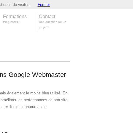
stiques de visites.
Fermer
Formations
Contact
Progressez !
Une question ou un
projet ?
dans Google Webmaster
ais également le moins bien utilisé. En
 améliorer les performances de son site
ster Tools incontournables.