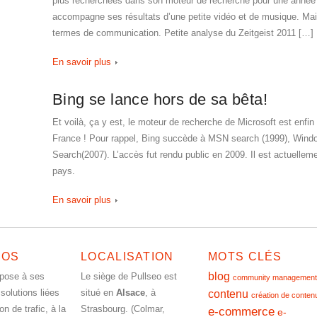
plus recherchées dans son moteur de recherche pour une année
accompagne ses résultats d’une petite vidéo et de musique. Mais
termes de communication. Petite analyse du Zeitgeist 2011 […]
En savoir plus
Bing se lance hors de sa bêta!
Et voilà, ça y est, le moteur de recherche de Microsoft est enfin 
France ! Pour rappel, Bing succède à MSN search (1999), Windo
Search(2007). L’accès fut rendu public en 2009. Il est actuell
pays.
En savoir plus
POS
LOCALISATION
MOTS CLÉS
blog
opose à ses
Le siège de Pullseo est
community management
 solutions liées
situé en
Alsace
, à
contenu
création de conten
ion de trafic, à la
Strasbourg. (Colmar,
e-commerce
e-