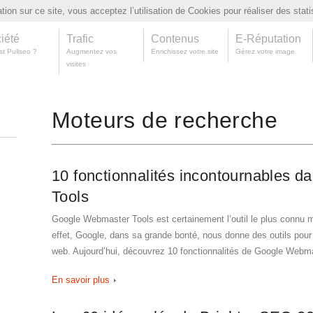
ion sur ce site, vous acceptez l’utilisation de Cookies pour réaliser des stati
iété
Trafic
Contenus
E-Réputation
st Pullseo ?
Augmentez vos
Enrichissez votre site
Gérez votre image
visites
Moteurs de recherche
10 fonctionnalités incontournables 
Tools
Google Webmaster Tools est certainement l’outil le plus connu m
effet, Google, dans sa grande bonté, nous donne des outils pour
web. Aujourd’hui, découvrez 10 fonctionnalités de Google Webma
En savoir plus