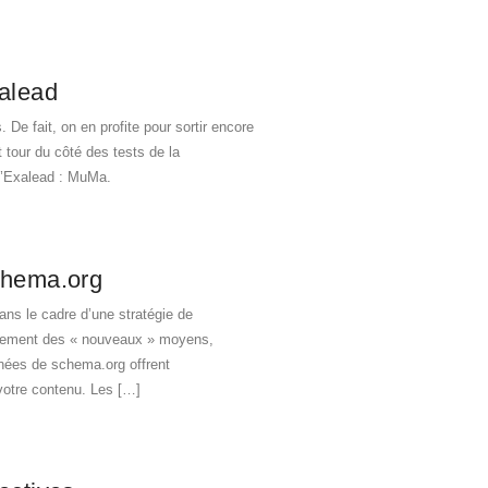
alead
 De fait, on en profite pour sortir encore
t tour du côté des tests de la
 d’Exalead : MuMa.
chema.org
ans le cadre d’une stratégie de
ellement des « nouveaux » moyens,
nnées de schema.org offrent
 votre contenu. Les […]