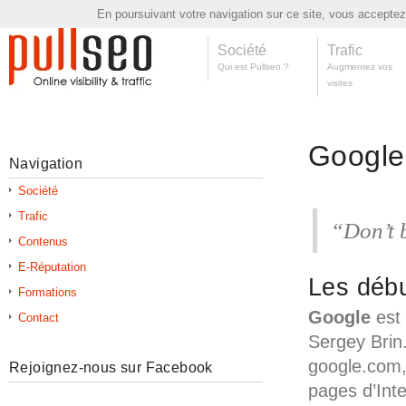
En poursuivant votre navigation sur ce site, vous acceptez l
Société
Trafic
Qui est Pullseo ?
Augmentez vos
visites
Google
Navigation
Société
Trafic
“Don’t 
Contenus
E-Réputation
Les déb
Formations
Google
est 
Contact
Sergey Brin.
google.com, 
Rejoignez-nous sur Facebook
pages d’Int