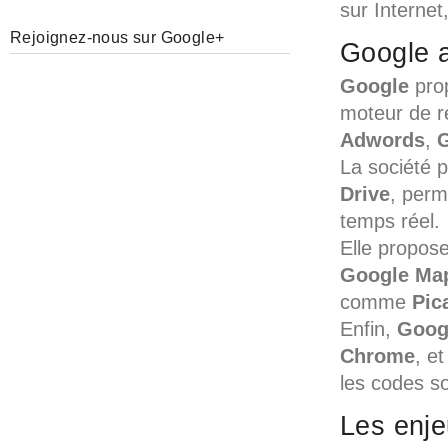
sur Interne
Rejoignez-nous sur Google+
Google a
Google
prop
moteur de r
Adwords
,
G
La société p
Drive
, perme
temps réel.
Elle propos
Google Ma
comme
Pic
Enfin,
Goog
Chrome
, e
les codes so
Les enje