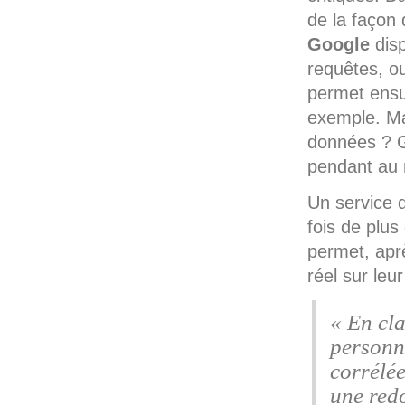
de la façon 
Google
disp
requêtes, o
permet ensui
exemple. Mai
données ? G
pendant au
Un service 
fois de plus
permet, aprè
réel sur leu
« En cla
personne
corrélée
une redo