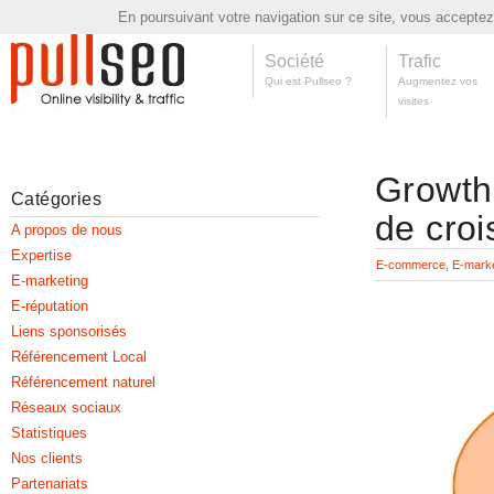
En poursuivant votre navigation sur ce site, vous acceptez l
Société
Trafic
Qui est Pullseo ?
Augmentez vos
visites
Growth 
Catégories
de cro
A propos de nous
Expertise
E-commerce
,
E-marke
E-marketing
E-réputation
Liens sponsorisés
Référencement Local
Référencement naturel
Réseaux sociaux
Statistiques
Nos clients
Partenariats