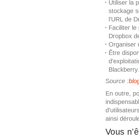
Utiliser la
stockage su
l’URL de D
Faciliter l
Dropbox de
Organiser u
Être dispo
d’exploita
Blackberr
S
ource :
blo
En outre, p
indispensab
d’utilisateu
ainsi dérou
Vous n’ê