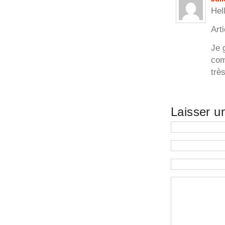
Hel
Art
Je 
com
trè
Laisser u