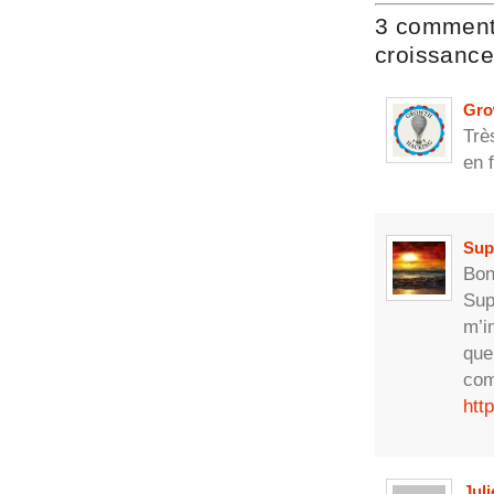
3 commenta
croissance
Gro
Trè
en 
Sup
Bon
Sup
m’i
que
com
htt
Jul